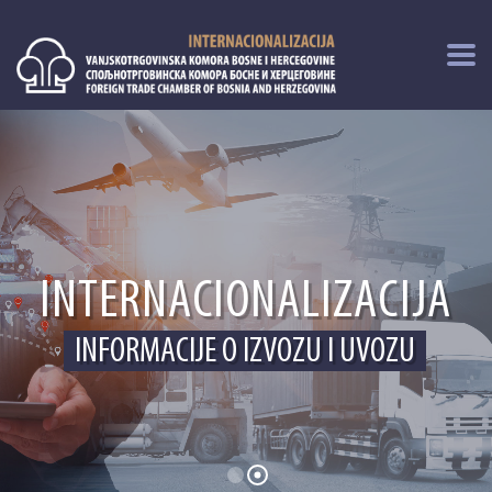
I
N
T
E
R
N
A
C
I
O
N
A
L
I
Z
A
C
I
J
A
I
N
F
O
R
M
A
C
I
J
E
O
I
Z
V
O
Z
U
I
U
V
O
Z
U