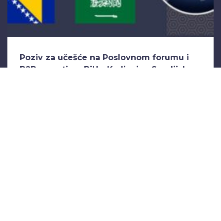
Poziv za učešće na Poslovnom forumu i
B2B susretima BiH – Kraljevina Saudijska
Arabija
April 8, 2026